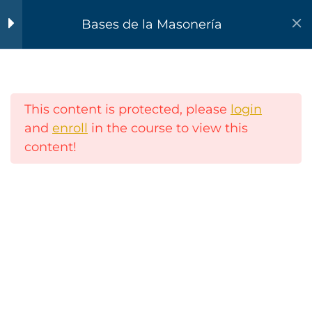
Cultura y tradición
7
Masónica
Bases de la Masonería
Creencias, prácticas
9
e ideas erróneas
Inicio
Cursos
Fundamentos
This content is protected, please
login
and
enroll
in the course to view this
Operaciones de una
7
content!
Logia y protocolos
Responsabilidades y
5
Educación Masónica
deberes de un
Masón
Página web por digital-editorial.com
contacto@educacionmasonica.com
Ritos Masónicos
5